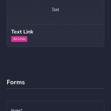
Text
Text Link
All Links
Forms
Name*