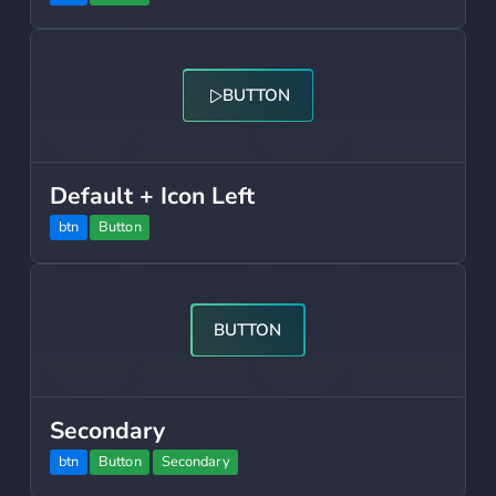
Button
BUTTON
Default + Icon Left
btn
Button
Button
BUTTON
Secondary
btn
Button
Secondary