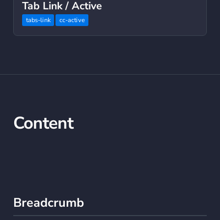
Tab Link / Active
tabs-link
cc-active
Content
Breadcrumb