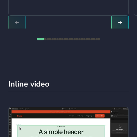
NEXT SLIDE
NEXT S
Inline video