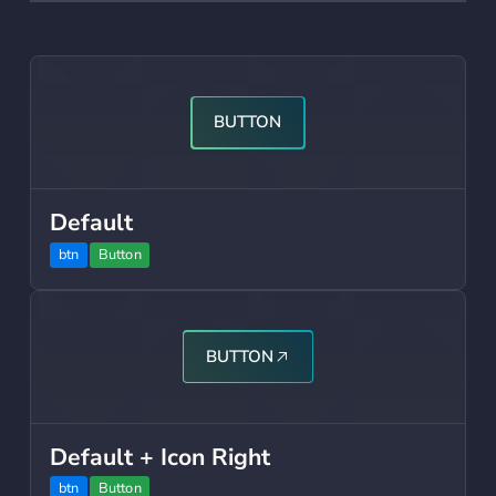
Button
BUTTON
Default
btn
Button
Button
BUTTON
Default + Icon Right
btn
Button