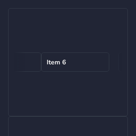
tem 5
Item 6