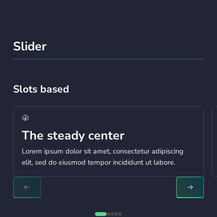
Slider
Slots based
Learn more
L
The steady center
Lorem ipsum dolor sit amet, consectetur adipiscing
elit, sed do eiusmod tempor incididunt ut labore.
NEXT SLIDE
NEXT S