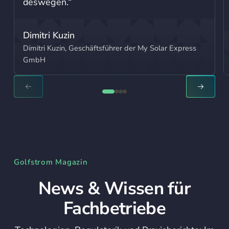
deswegen.“
Dimitri Kuzin
Dimitri Kuzin, Geschäftsführer der My Solar Express
GmbH
NEXT SLIDE
NEXT S
Golfstrom Magazin
News & Wissen für
Fachbetriebe