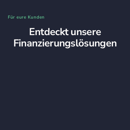
Für eure Kunden
Entdeckt unsere
Finanzierungs­lösungen
Learn more
Für Solaranlagen
Mit unseren Finanzierungslösungen für Solaranlagen
ermöglicht ihr euren Kunden den Einstieg in die
Solarenergie ohne hohe Anfangsinvestitionen,
erschließt neue Kundengruppen und erweitert euer
Geschäft nachhaltig.
MEHR ERFAHREN