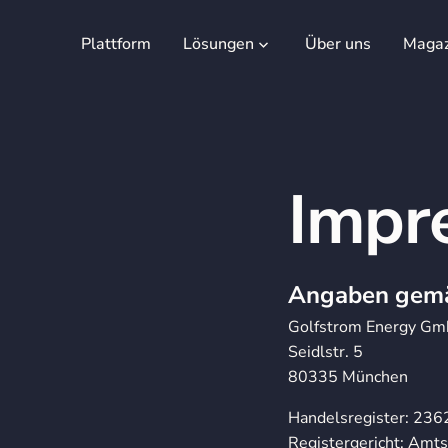
Plattform
Lösungen
Über uns
Magaz
Impr
Angaben gem
Golfstrom Energy G
Seidlstr. 5
80335 München
Handelsregister: 23
Registergericht: Amt