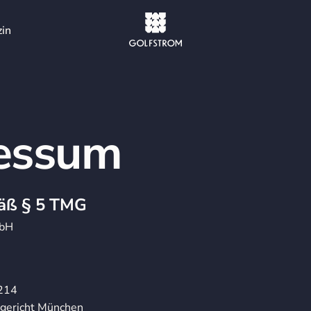
in
essum
äß § 5 TMG
mbH
6214
sgericht München